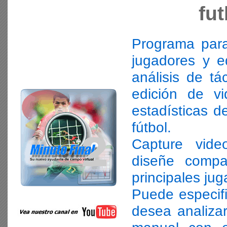
fu
Programa para
jugadores y e
análisis de tác
edición de v
estadísticas d
fútbol.
Capture vide
diseñe compa
principales ju
Puede especifi
desea analiza