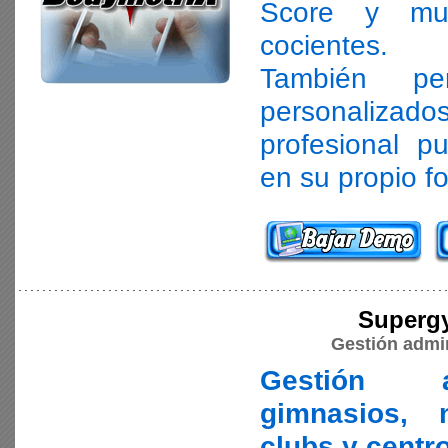
Score y muc
cocientes.
También per
personalizado
profesional p
en su propio f
Supergy
Gestión admin
Gestión a
gimnasios, n
clubs y centr